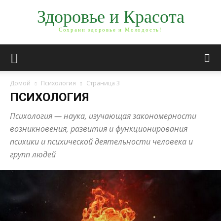
Здоровье и Красота
Сохрани здоровье и Молодость!
Домой
Психология
Страница 3
ПСИХОЛОГИЯ
Психология — наука, изучающая закономерности
возникновения, развития и функционирования
психики и психической деятельности человека и
групп людей