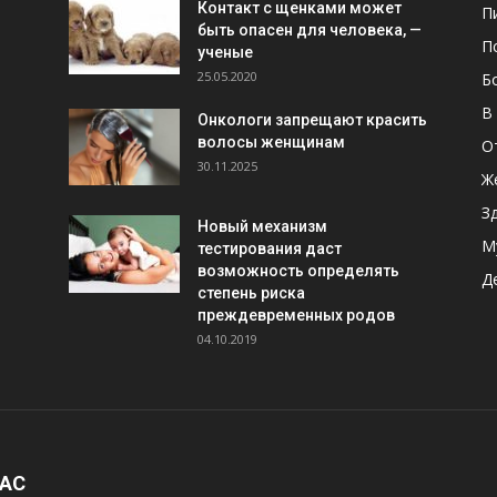
Контакт с щенками может
П
быть опасен для человека, —
П
ученые
25.05.2020
Б
В
Онкологи запрещают красить
волосы женщинам
О
30.11.2025
Ж
З
Новый механизм
М
тестирования даст
возможность определять
Д
степень риска
преждевременных родов
04.10.2019
НАС