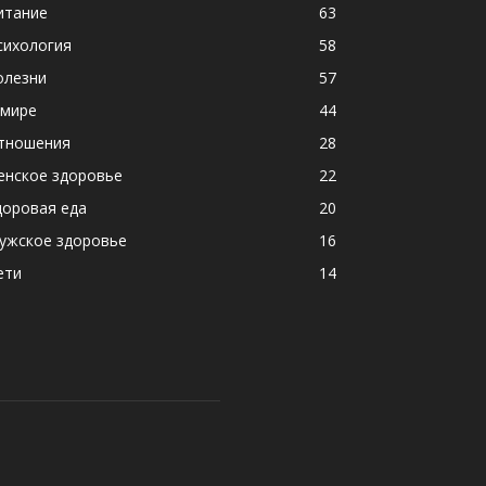
итание
63
сихология
58
олезни
57
 мире
44
тношения
28
енское здоровье
22
доровая еда
20
ужское здоровье
16
ети
14