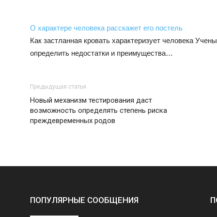
О характере человека расскажет его постель
Как застланная кровать характеризует человека Учены
определить недостатки и преимущества…
Предыдущая статья
Новый механизм тестирования даст
возможность определять степень риска
преждевременных родов
ПОПУЛЯРНЫЕ СООБЩЕНИЯ
П