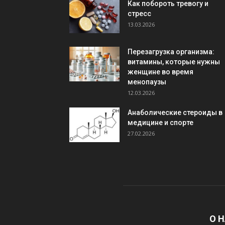
Как побороть тревогу и
стресс
13.03.2026
Перезагрузка организма:
витамины, которые нужны
женщине во время
менопаузы
12.03.2026
Анаболические стероиды в
медицине и спорте
27.02.2026
О 