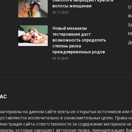
Онкологи запрещают красить
волосы женщинам
О
30.11.2025
Ж
З
Новый механизм
М
тестирования даст
возможность определять
Д
степень риска
преждевременных родов
04.10.2019
НАС
материалы на данном сайте взяты из открытых источников или 
оставляются исключительно в ознакомительных целях. Права н
нистрация сайта ответственности за содержание материала не 
риалы, которые нарушают авторские права, принадлежащие Вам