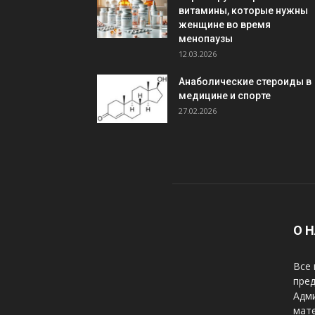
витамины, которые нужны
женщине во время
менопаузы
12.03.2026
Анаболические стероиды в
медицине и спорте
27.02.2026
О 
Все 
пред
Адми
мате