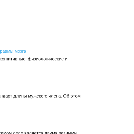
травмы мозга
когнитивные, физиологические и
ндарт длины мужского члена. Об этом
 самом деле является двумя разными