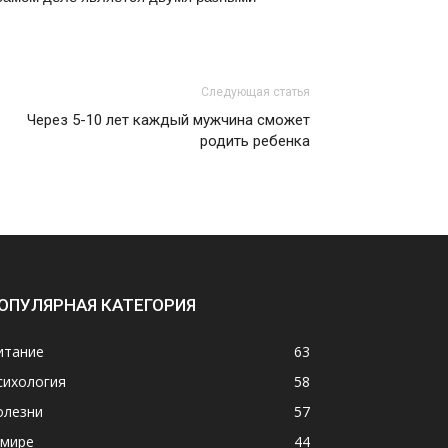
Следующая статья
Через 5-10 лет каждый мужчина сможет
родить ребенка
ОПУЛЯРНАЯ КАТЕГОРИЯ
итание
63
сихология
58
олезни
57
 мире
44