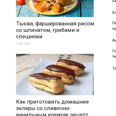
С
Ка
Тыква, фаршированная рисом
П
н
со шпинатом, грибами и
специями
А
10.08.2020
Г
т
Те
Как приготовить домашние
эклеры со сливочно-
ванильным кремом: рецепт