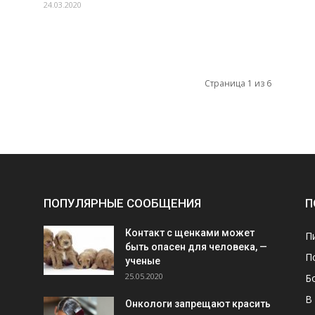
24.03.2020
Страница 1 из 6
ПОПУЛЯРНЫЕ СООБЩЕНИЯ
П
Контакт с щенками может
П
быть опасен для человека, —
П
ученые
25.05.2020
Б
В
Онкологи запрещают красить