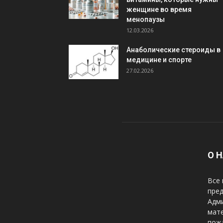
женщине во время
менопаузы
12.03.2026
Анаболические стероиды в
медицине и спорте
27.02.2026
О 
Все 
пред
Адми
мате
пожа