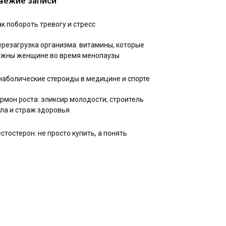
вежие записи
к побороть тревогу и стресс
ерезагрузка организма: витамины, которые
ужны женщине во время менопаузы
наболические стероиды в медицине и спорте
ормон роста: эликсир молодости, строитель
ела и страж здоровья
стостерон: не просто купить, а понять