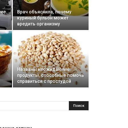
ние
Врач объяснила, почему
куриный бульон может
вредить организму
Названы неожиданные
продукты, способные помочь
справиться с простудой