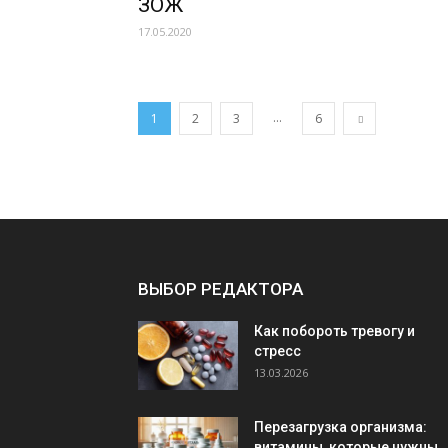
ЗОЖ
17.05.2020
...
1
2
3
6
ВЫБОР РЕДАКТОРА
Как побороть тревогу и
стресс
13.03.2026
Перезагрузка организма:
витамины, которые нужны