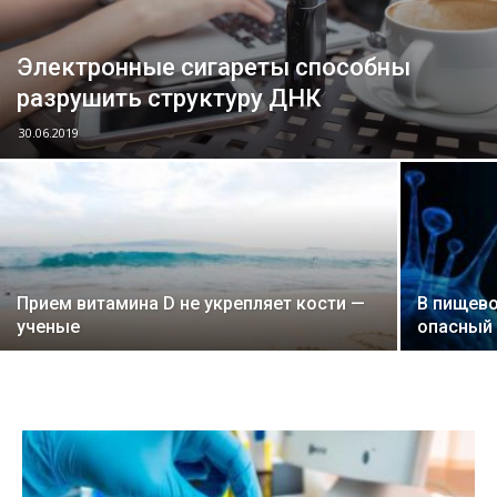
Электронные сигареты способны
разрушить структуру ДНК
30.06.2019
Прием витамина D не укрепляет кости —
В пищево
ученые
опасный