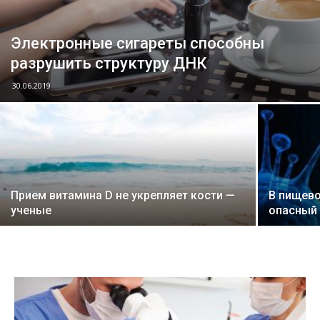
Электронные сигареты способны
разрушить структуру ДНК
30.06.2019
Прием витамина D не укрепляет кости —
В пищево
ученые
опасный