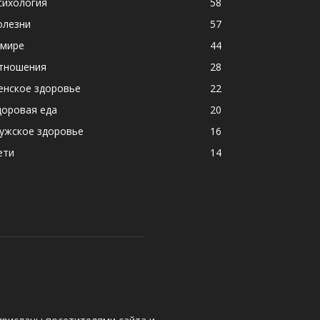
сихология
58
олезни
57
 мире
44
тношения
28
енское здоровье
22
доровая еда
20
ужское здоровье
16
ети
14