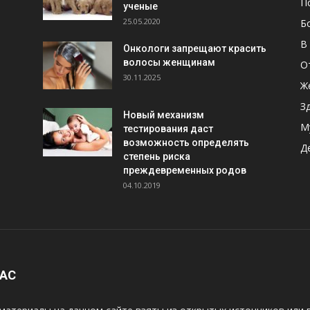
П
ученые
25.05.2020
Б
В
Онкологи запрещают красить
волосы женщинам
О
30.11.2025
Ж
З
Новый механизм
М
тестирования даст
возможность определять
Д
степень риска
преждевременных родов
04.10.2019
НАС