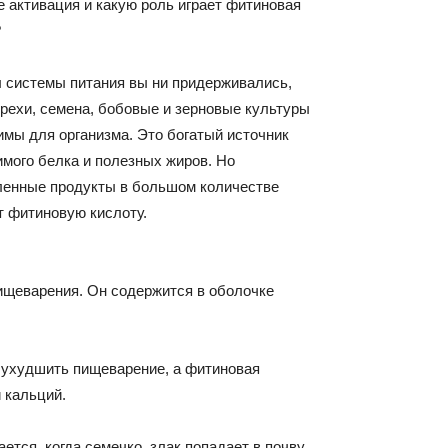
е активация и какую роль играет фитиновая
?
 системы питания вы ни придерживались,
орехи, семена, бобовые и зерновые культуры
мы для организма. Это богатый источник
мого белка и полезных жиров. Но
ленные продукты в
большом количестве
 фитиновую кислоту.
ищеварения. Он содержится в оболочке
т ухудшить пищеварение, а фитиновая
и кальций.
ется, когда семечко, злак попадает в почву