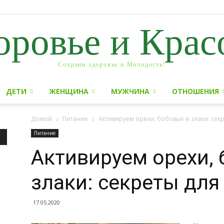
оровье и Крас
Сохрани здоровье и Молодость!
ДЕТИ
ЖЕНЩИНА
МУЖЧИНА
ОТНОШЕНИЯ
Домой
Питание
Активируем орехи, бобовые и злаки: сек
Питание
Активируем орехи, 
злаки: секреты дл
17.05.2020