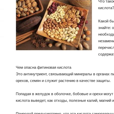
Что тако
кислота
е
Какой бы
знайте: 
необходи
незамени
перечис
содержат
Чем опасна фитиновая кислота
Это антинутриент, связывающий минералы в органах п
орехов, семян и служит растению в качестве защиты.
Попадая в желудок в оболочке, бобовые и орехи могу
кислота выведет, как отходы, полезные калий, магний 
Природой предусмотрено, что эта кислота саморазруша