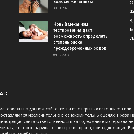
волосы женщинам
О
30.11.2025
Ж
З
Новый механизм
М
тестирования даст
возможность определять
Д
степень риска
преждевременных родов
04.10.2019
НАС
материалы на данном сайте взяты из открытых источников или 
оставляются исключительно в ознакомительных целях. Права н
нистрация сайта ответственности за содержание материала не 
риалы, которые нарушают авторские права, принадлежащие Вам
луйста, сообщите нам.