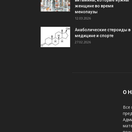
витамины, которые нужны
женщине во время
менопаузы
12.03.2026
Анаболические стероиды в
медицине и спорте
27.02.2026
О 
Все 
пред
Адми
мате
пожа