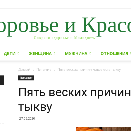
оровье и Крас
Сохрани здоровье и Молодость!
ДЕТИ
ЖЕНЩИНА
МУЖЧИНА
ОТНОШЕНИЯ
Домой
Питание
Пять веских причин чаще есть тыкву
Питание
Пять веских причин
тыкву
27.06.2020