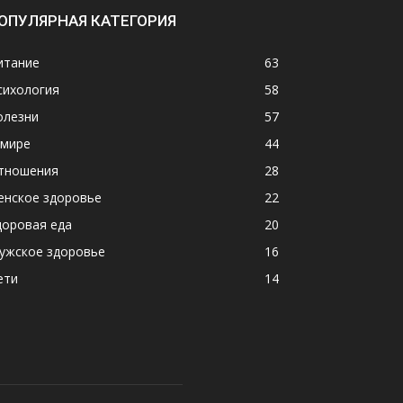
ОПУЛЯРНАЯ КАТЕГОРИЯ
итание
63
сихология
58
олезни
57
 мире
44
тношения
28
енское здоровье
22
доровая еда
20
ужское здоровье
16
ети
14