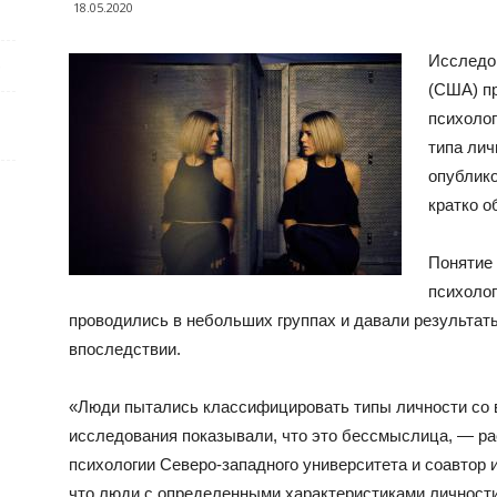
18.05.2020
Исследо
е
(США) п
психолог
типа лич
опублико
кратко о
Понятие 
психолог
проводились в небольших группах и давали результат
впоследствии.
«Люди пытались классифицировать типы личности со 
исследования показывали, что это бессмыслица, — р
психологии Северо-западного университета и соавтор
что люди с определенными характеристиками личност