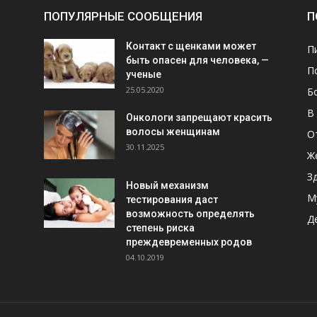
ПОПУЛЯРНЫЕ СООБЩЕНИЯ
П
Контакт с щенками может
П
быть опасен для человека, —
П
ученые
25.05.2020
Б
В
Онкологи запрещают красить
волосы женщинам
О
30.11.2025
Ж
З
Новый механизм
М
тестирования даст
возможность определять
Д
степень риска
преждевременных родов
04.10.2019