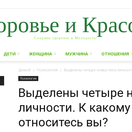
оровье и Крас
Сохрани здоровье и Молодость!
ДЕТИ
ЖЕНЩИНА
МУЖЧИНА
ОТНОШЕНИЯ
Домой
Психология
Выделены четыре новых типа личности
Психология
Выделены четыре н
личности. К какому
относитесь вы?