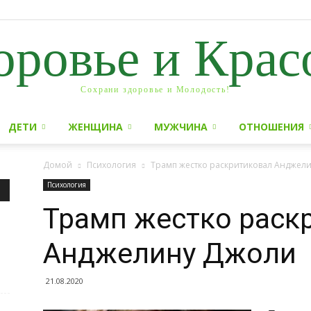
оровье и Крас
Сохрани здоровье и Молодость!
ДЕТИ
ЖЕНЩИНА
МУЖЧИНА
ОТНОШЕНИЯ
Домой
Психология
Трамп жестко раскритиковал Анджел
Психология
Трамп жестко раск
Анджелину Джоли
21.08.2020