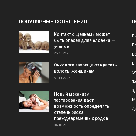
ПОПУЛЯРНЫЕ СООБЩЕНИЯ
П
Контакт с щенками может
П
быть опасен для человека, —
П
ученые
25.05.2020
Б
В
Онкологи запрещают красить
волосы женщинам
О
30.11.2025
Ж
З
Новый механизм
М
тестирования даст
возможность определять
Д
степень риска
преждевременных родов
04.10.2019