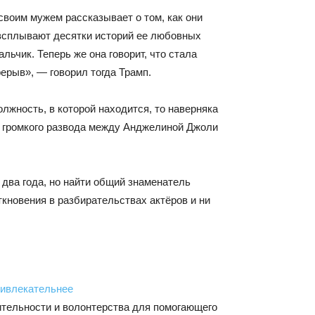
своим мужем рассказывает о том, как они
 всплывают десятки историй ее любовных
льчик. Теперь же она говорит, что стала
ерыв», — говорил тогда Трамп.
олжность, в которой находится, то наверняка
о громкого развода между Анджелиной Джоли
, два года, но найти общий знаменатель
еткновения в разбирательствах актёров и ни
ривлекательнее
тельности и волонтерства для помогающего