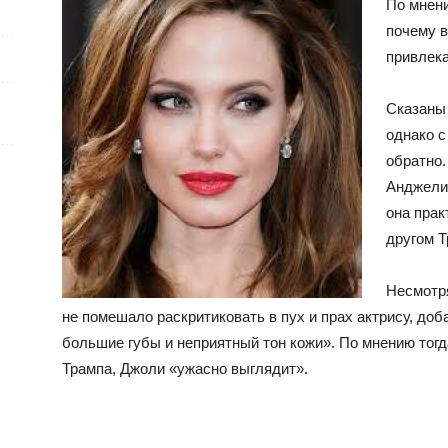
По мнени
почему в
привлека
е
Сказаны 
однако с
обратно.
Анджели
она прак
другом Т
Несмотря
не помешало раскритиковать в пух и прах актрису, доб
большие губы и неприятный тон кожи». По мнению тог
Трампа, Джоли «ужасно выглядит».