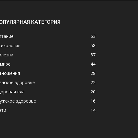
ОПУЛЯРНАЯ КАТЕГОРИЯ
итание
63
сихология
58
олезни
57
 мире
44
тношения
28
енское здоровье
22
доровая еда
20
ужское здоровье
16
ети
14