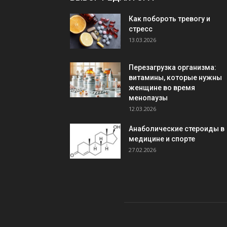
Как побороть тревогу и
стресс
13.03.2026
Перезагрузка организма:
витамины, которые нужны
женщине во время
менопаузы
12.03.2026
Анаболические стероиды в
медицине и спорте
27.02.2026