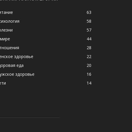
итание
63
сихология
58
олезни
57
 мире
44
тношения
28
енское здоровье
22
доровая еда
20
ужское здоровье
16
ети
14