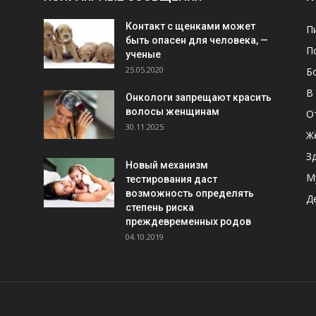
Контакт с щенками может
П
быть опасен для человека, —
П
ученые
25.05.2020
Б
В
Онкологи запрещают красить
волосы женщинам
О
30.11.2025
Ж
З
Новый механизм
М
тестирования даст
возможность определять
Д
степень риска
преждевременных родов
04.10.2019