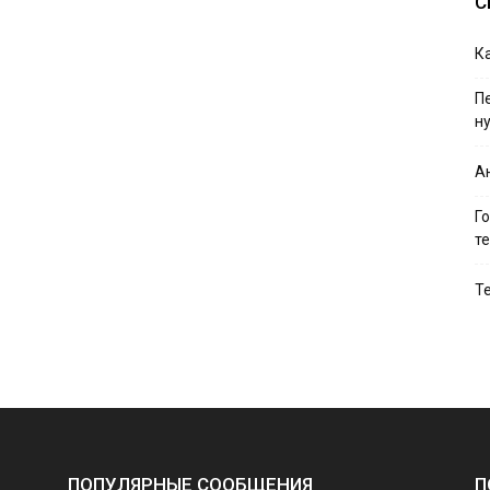
С
Ка
П
н
А
Г
т
Те
ПОПУЛЯРНЫЕ СООБЩЕНИЯ
П