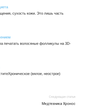
диета
ения, сухость кожи. Это лишь часть
сением
ла печатать волосяные фолликулы на 3D-
я
титеХроническое (вялое, неострое)
Следующая статья
Медтехника Хронос