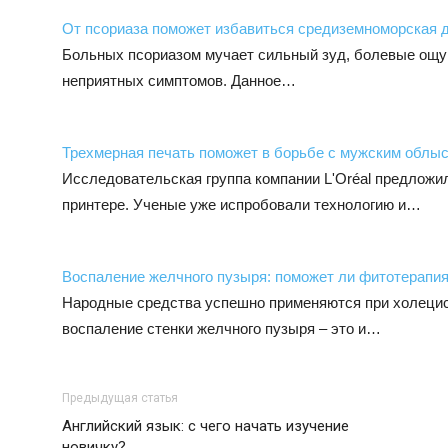
От псориаза поможет избавиться средиземноморская 
Больных псориазом мучает сильный зуд, болевые ощущ
неприятных симптомов. Данное…
Трехмерная печать поможет в борьбе с мужским облы
Исследовательская группа компании L'Oréal предложи
принтере. Ученые уже испробовали технологию и…
Воспаление желчного пузыря: поможет ли фитотерапи
Народные средства успешно применяются при холецис
воспаление стенки желчного пузыря – это и…
Предыдущая статья
Английский язык: с чего начать изучение
новичку?