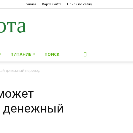
Главная
Карта Сайта
Поиск по сайту
ота
ПИТАНИЕ
ПОИСК
рый денежный перевод
оможет
й денежный