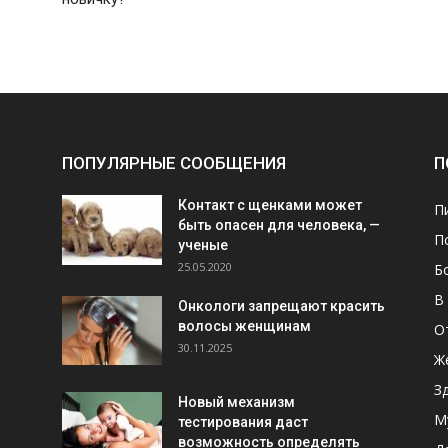
ПОПУЛЯРНЫЕ СООБЩЕНИЯ
П
Контакт с щенками может
П
быть опасен для человека, —
П
ученые
25.05.2020
Б
В
Онкологи запрещают красить
волосы женщинам
О
30.11.2025
Ж
З
Новый механизм
М
тестирования даст
возможность определять