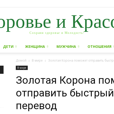
оровье и Крас
Сохрани здоровье и Молодость!
ДЕТИ
ЖЕНЩИНА
МУЖЧИНА
ОТНОШЕНИЯ
Домой
В мире
Золотая Корона поможет отправить быст
В мире
Золотая Корона п
отправить быстры
перевод