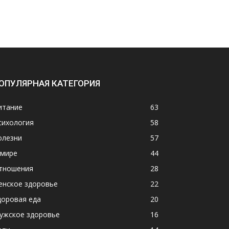
ОПУЛЯРНАЯ КАТЕГОРИЯ
итание
63
сихология
58
олезни
57
 мире
44
тношения
28
енское здоровье
22
доровая еда
20
ужское здоровье
16