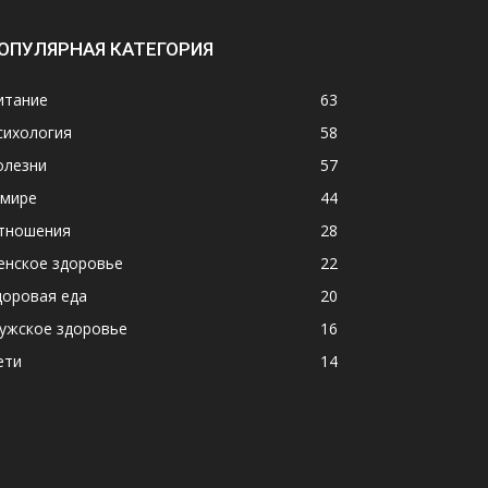
ОПУЛЯРНАЯ КАТЕГОРИЯ
итание
63
сихология
58
олезни
57
 мире
44
тношения
28
енское здоровье
22
доровая еда
20
ужское здоровье
16
ети
14