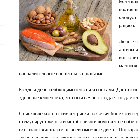
Если ваш
постоянн
следует
е
рацион.
Любые я
антиокс
воспали
малопод
воспалительные процессы в организме.
Каждый день необходимо питаться орехами. Достаточно
здоровье кишечника, который вечно страдает от длите
Оливковое масло снижает риски развития болезней се
стимулирует жировой метаболизм и помогает не набира
включают диетологи во всевозможные диеты. Постара
любой другой заправки в салаты: это и вкусно, и полез