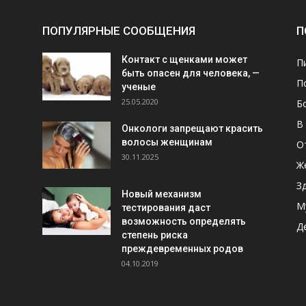
ПОПУЛЯРНЫЕ СООБЩЕНИЯ
П
Контакт с щенками может
П
быть опасен для человека, —
П
ученые
25.05.2020
Б
В
Онкологи запрещают красить
волосы женщинам
О
30.11.2025
Ж
З
Новый механизм
М
тестирования даст
возможность определять
Д
степень риска
преждевременных родов
04.10.2019